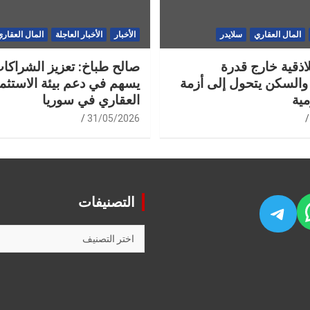
المال العقاري
سلايدر
الأخبار
الأخبار العاجلة
المال العقاري
لاذقية خارج قدرة
صالح طباخ: تعزيز الشراكات
والسكن يتحول إلى أزمة
يسهم في دعم بيئة الاستثما
مية
العقاري في سوريا
31/05/2026
التصنيفات
WhatsA
Fac
Telegram
التصنيفات