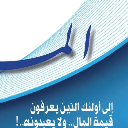
Ski
t
conten