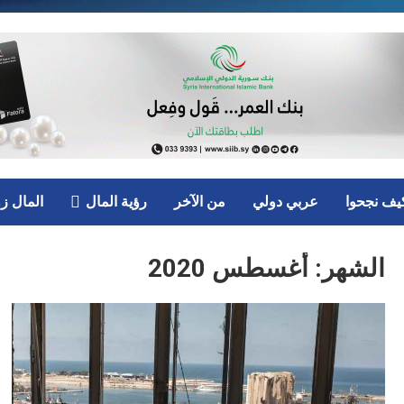
يف نجحوا
عربي دولي
من الآخر
رؤية المال
المال ز
الشهر:
أغسطس 2020