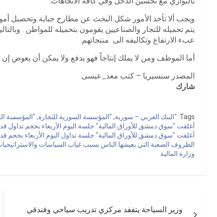
بالتوازي مع تحسين الدخل وفي كافة الاتجاهات.
ويجب ألا تأخذ الأمور شكل البحث عن مطارح جباية وتحصيل أموا
يتم تحميله للتجار والصناعيين يقومون بتحميله للمواطن . وبالتال
عبء الارتفاع وتكاليفه الى منتجاتهم.
أما الموظف ومن لا يملك إنتاجاً فهو يدفع ولا يمكن أن يعوض إن 
المصدر سنسيريا
– كتب
معد_عيسى
شارك
Tags:
"البنك العربي – سورية
,
"المؤسسة السورية للتجارة
,
"المؤسسة الع
أغلقت "سوق دمشق للأوراق المالية" جلسة اليوم الأربعاء بحجم تداول قدره 
أغلقت "سوق دمشق للأوراق المالية" جلسة تداول اليوم الأربعاء بحجم قدره 
الظروف الصعبة التي يعيشها الناس بسبب غياب السياسات والاستراتيجيا
وزارة المالية
تصفّح
وزير السياحة يتفقد مركزي تدريب سياحي وفندقي