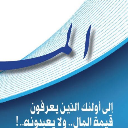
Ski
t
conten