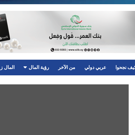
يف نجحوا
عربي دولي
من الآخر
رؤية المال
المال ز