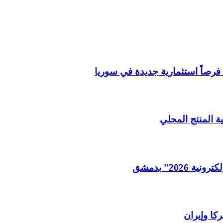
فرصاً استثمارية جديدة في سوريا
ة المنتج المحلي
202” بدمشق
كا وإيران