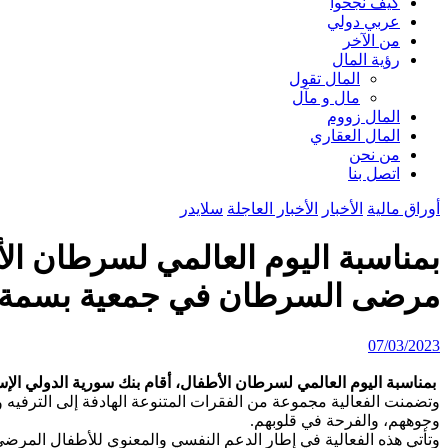
كيف نجحوا
عربي دولي
من الآخر
رؤية المال
المال تقول
مال و مآل
المال زووم
المال العقاري
من نحن
اتصل بنا
أوراق مالية
الأخبار
الأخبار العاجلة
سلايدر
بمناسبة اليوم العالمي لسرطان الأط
مرضى السرطان في جمعية بسمة
07/03/2023
بمناسبة اليوم العالمي لسرطان الأطفال، أقام بنك سورية الدولي الإ
وتضمنت الفعالية مجموعة من الفقرات المتنوعة الهادفة إلى الترفيه وا
وجوههم، والفرحة في قلوبهم.
وتأتي هذه الفعالية في إطار الدعم النفسي والمعنوي للأطفال المر