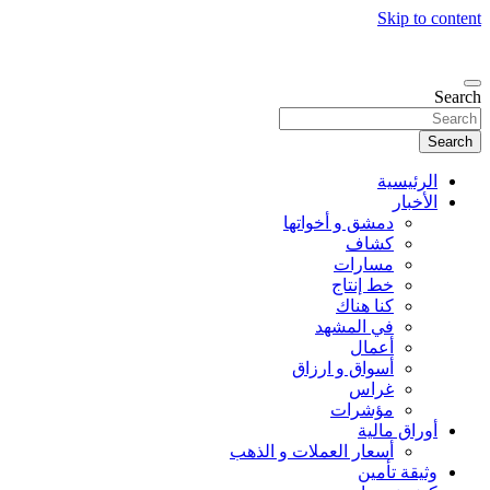
Skip to content
Search
Search
الرئيسية
الأخبار
دمشق و أخواتها
كشاف
مسارات
خط إنتاج
كنا هناك
في المشهد
أعمال
أسواق و ارزاق
غراس
مؤشرات
أوراق مالية
أسعار العملات و الذهب
وثيقة تأمين