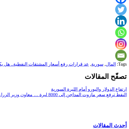
Tags:
المال
,
سورية
,
عد قرارات رفع أسعار المشتقات النفطية.. هل يكون 2024 أفضل من ناحية الأ
تصفّح المقالات
ارتفاع الدولار واليورو أمام الليرة السورية
النفط ترفع سعر مازوت المداجن إلى 8000 ليرة … معاون وزير الزراعة : 20 بالمئة من المداجن الخاصة عادت للخدمة بعد تقديم الدعم والتسهيلات
أحدث المقالات