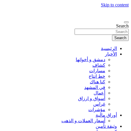
Skip to content
Search
Search
الرئيسية
الأخبار
دمشق و أخواتها
كشاف
مسارات
خط إنتاج
كنا هناك
في المشهد
أعمال
أسواق و ارزاق
غراس
مؤشرات
أوراق مالية
أسعار العملات و الذهب
وثيقة تأمين