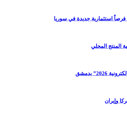
فرصاً استثمارية جديدة في سوريا
ة المنتج المحلي
202” بدمشق
كا وإيران