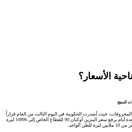
ر المحروقات، حيث أصدرت الحكومة في اليوم الثالث من العام قراراً
برفع سعر مبيع ليتر المازوت لجميع الآليات العاملة على المادة باستثناء وسائط النقل العامة والجرارات الزراعية إلى 11880 ليرة، لتقوم بعد عدة أيام برفع سعر البنزين أوكتان 90 للقطاع الخاص إلى 10896 ليرة