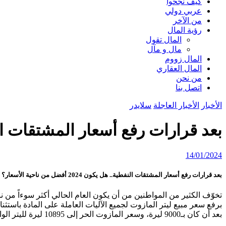
كيف نجحوا
عربي دولي
من الآخر
رؤية المال
المال تقول
مال و مآل
المال زووم
المال العقاري
من نحن
اتصل بنا
الأخبار
الأخبار العاجلة
سلايدر
بعد قرارات رفع أسعار المشتقات النفطية.. هل يكون 4
14/01/2024
بعد قرارات رفع أسعار المشتقات النفطية.. هل يكون 2024 أفضل من ناحية الأسعار؟ … تيزيني : القرارات تؤدي إلى زيادة البؤس وإذا أردتم خدمة المواطن فقدموا التسهيلات للمنتِج
تخوّف الكثير من المواطنين من أن يكون العام الحالي أكثر سوءاً من ن
بعد أن كان بـ9000 ليرة، وسعر المازوت الحر إلى 10895 ليرة لليتر الواحد، وطن الفيول إلى نحو 6.5 ملايين ليرة، والغاز السائل الدوكما إلى أكثر من 10 ملايين ليرة للطن الواحد.