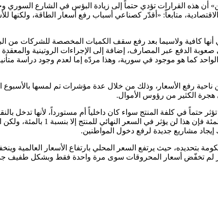
ن هذه القرارات تؤدي حتماً إلى زيادة البؤس في الشارع السوري وخاص
الاقتصادية، متابعاً: «أقدّر كصناعي أسباب رفع أسعار الطاقة، ولكنها 
أنها كافية ولاسيما بعد رفع سقف الكميات المخصصة للشركات من البنزي
صعوبة الدفع عبر المصارف، إضافة إلى الإجراءات الروتينية والمعقدة ا
ع الواحد كما هو موجود في سورية، وهذا مردّه إما لعدم وجود دراسة متأن
ناحية رفع الأسعار، وذلك من خلال عدة مؤشرات تم لمسها بالأسبوع الأو
ى هجرة الكثير من رؤوس الأموال.
حتماً في كلفة المنتج سواء كان داخلياً أم مستورداً، لأنها تدخل بالنقل و
كبيرة أمام مجموع الكلف، فمثلاً إذا ا
ومة بتحديده، حيث يرتفع السعر المحلي بارتفاع الأسعار العالمية وينخفض
سعار لم تخفّض أسعار المحروقات سوى مرة واحدة فقط وبشكل طفيف جداً