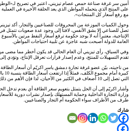
أمين سر غرفة صناعة حمص عصام تيزيني، اعتبر في تصريح لـ«الوطن» أ
على المنتج الذي يتحمله المواطن الذي يعد الحلقة الأخيرة في العملية 
مع رفع أسعار كل المنتجات».
وحول الكميات الموزعة من المحروقات للصناعيين والتجار، أكد تيزيني 
تصل للصناعي إلا بشق الأنفس، لافتاً إلى وجود عدة صعوبات تتمثل في 
الإنتاجية، معتبراً أنه لا يوجد حكومة ترفع أسعار النفط مرتين بالأسبو
العامة للدولة أصبحت شبه عاجزة عن تلبية احتياجات المواطن.
وفي السياق، رأى تيزيني أن العام الحالي قد يكون أخطر مما مضى من 
تقدم التسهيلات للمنتج، وعدم إصدار قرارات تعرقل الإنتاج، وتؤدي إل
من ناحيته، بيّن عضو غرفة تجارة دمشق ياسر اكريّم أن أسعار الطاقة تؤثر 
التي تصل إلى 10 أضعاف في الكثير من الأحيان، لذا فإن الأهم من ذلك إيجاد مشاريع جديدة لرفع دخول المواطنين.
وأشار اكريّم إلى أن الحل يتمثل بتعويم سعر الطاقة أي بعدم تدخل الحك
وزارة التجارة الداخلية وحماية المستهلك بإصدار نشرات دورية للأ
طرف من الأطراف سواء الحكومة أم التجار والصناعيين.
شارك