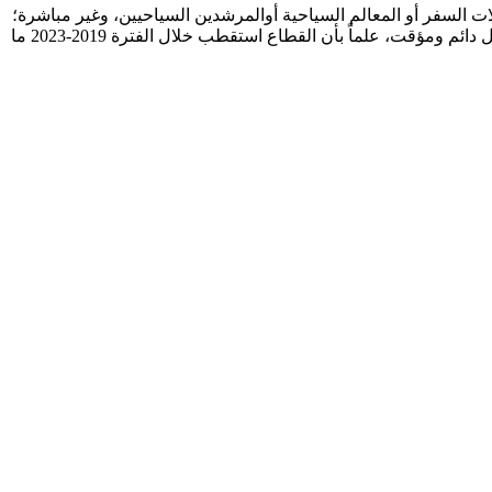
 السفر أو المعالم السياحية أوالمرشدين السياحيين، وغير مباشرة؛
في القطاعات الاقتصادية ذات العلاقة بالقطاع السياحي (السكن والنقل والتسوق)، حيث يبلغ عدد العاملين في القطاع ما يعادل 170 ألف عامل دائم ومؤقت، علماً بأن القطاع استقطب خلال الفترة 2019-2023 ما