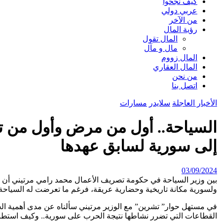
كيف نجحوا
عربي دولي
من الآخر
رؤية المال
المال تقول
مال و مآل
المال زووم
المال العقاري
من نحن
اتصل بنا
الأخبار العاجلة
سلايدر
مسارات
السياحة.. أول من مرض وأول من تعاف
إلى سورية لسابق عهدها
03/09/2024
بين وزير السياحة في حكومة تصريف الأعمال محمد رامي مرتيني أن 
ولسورية مكانة تاريخية وحضارية عريقة، فرغم ما تعرضت له السياحة الس
في مستهل حوار” تشرين” مع الوزير مرتيني سألناه عن مدى أهمية الحد
القطاعات التي تضرر نشاطها نتيجة الحرب على سورية.. وكيف استطاع