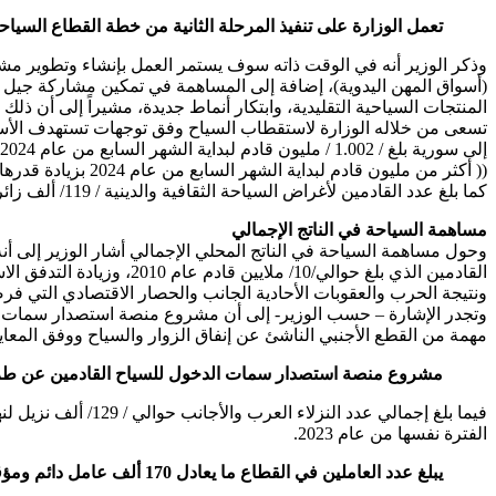
تعمل الوزارة على تنفيذ المرحلة الثانية من خطة القطاع السياحي 2019-2030 معتمدةً على عدد من السياسات العامة أهمها زيادة القدوم السياحي إلى سورية من كل
وذكر الوزير أنه في الوقت ذاته سوف يستمر العمل بإنشاء وتطوير مشا
(أسواق المهن اليدوية)، إضافة إلى المساهمة في تمكين مشاركة جيل ا
المنتجات السياحية التقليدية، وابتكار أنماط جديدة، مشيراً إلى أن ذلك
تسعى من خلاله الوزارة لاستقطاب السياح وفق توجهات تستهدف الأسواق
إلى سورية بلغ / 1.002 / مليون قادم لبداية الشهر السابع من عام 2024، بزيادة قدرها 5% عن الفترة نفسها من عام 2023، كما ازداد عدد القادمين خلال عام 2023 بنسبة 16 % عن عام 2022.
(( أكثر من مليون قادم لبداية الشهر السابع من عام 2024 بزيادة قدرها 5% عن الفترة نفسها من عام 2023))
كما بلغ عدد القادمين لأغراض السياحة الثقافية والدينية / 119/ ألف زائر لنهاية الشهر السادس من جنسيات: العراق، الباكستان، الهند، البحرين، الكويت، أذربيجان، هولندا، أستراليا.
مساهمة السياحة في الناتج الإجمالي
القادمين الذي بلغ حوالي/
ونتيجة الحرب والعقوبات الأحادية الجانب والحصار الاقتصادي التي فرضت على سور
وتجدر الإشارة – حسب الوزير- إلى أن مشروع منصة استصدار سمات ا
مهمة من القطع الأجنبي الناشئ عن إنفاق الزوار والسياح ووفق المعايي
مشروع منصة استصدار سمات الدخول للسياح القادمين عن طري
الفترة نفسها من عام 2023.
يبلغ عدد العاملين في القطاع ما يعادل 170 ألف عامل دائم ومؤقت.. علماً بأنه استقطب خلال الفترة 2019-2023 ما يقارب 67 ألف عامل