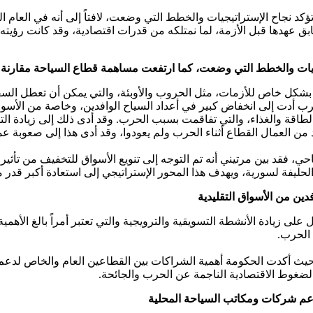
تؤكد نجاح الإستراتيجيات والخطط التي وضعت، لافتاً إلى أنه في العا
ابق عهدها قبل الأزمة، لما نمتلكه من قدرات اقتصادية، وقد كانت رؤيته 
تيجيات والخطط التي وضعت، كما ارتفعت مساهمة قطاع السياحة مقارن
شكل خاص للأزمات، مثل الحروب والأوبئة، والتي يمكن أن تعطل السفر 
لحرب أدت إلى انخفاض كبير في أعداد السياح الوافدين، وخاصة من الأسوا
ار الطاقة والغذاء، والتي تفاقمت بسبب الحرب. وقد أدى ذلك إلى زيادة ال
 من العمال القطاع أثناء الحرب ولم يعودوا، وقد أدى هذا إلى صعوبة
احي، فقد بين مرتيني أنه تم التوجه إلى تنويع الأسواق للتخفيف من تأثي
الحليفة لسورية، ويهدف هذا المحور الإستراتيجي إلى استعادة أكبر قدر 
دين من الأسواق التقليدية
على زيادة الأنشطة التسويقية والترويجية والتي تعتبر أمراً بالغ الأهم
 الحرب.
 حيث أكدت الحكومة أهمية الشراكات بين القطاعين العام والخاص لدع
غوط الاقتصادية الناجمة عن الحرب والجائحة.
دعم شركات ومكاتب السياحة المحلية