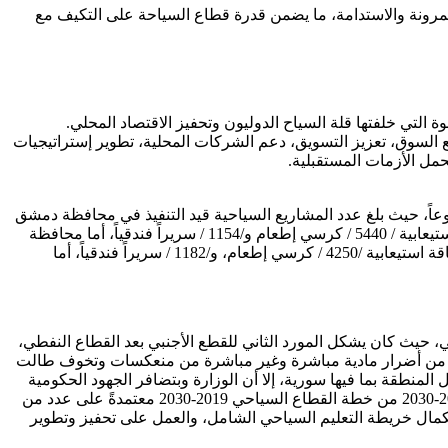
لمرونة والاستدامة، ما يضمن قدرة قطاع السياحة على التكيف مع
 التي خلفتها قلة السياح الدوليون وتحفيز الاقتصاد المحلي.
ع السوق، تعزيز التسويق، دعم الشركات المحلية، تطوير إستراتيجيات
حمل الأزمات المستقبلية.
يع السياحية التي تنفذها الوزارة والمشاريع المخطط لها، أكد مرتيني أن عدد المشاريع في المحافظات وصل إلى 18 مشروعاً، حيث بلغ عدد المشاريع السياحية قيد التنفيذ في محافظة دمشق
/5/ مشاريع سياحية بطاقة استيعابية /5330 /كرسي إطعام و/ 1500 / سرير فندقي، وفي محافظة ريف دمشق فيبلغ عددها /3/ مشاريع بطاقة استيعابية / 5440 / كرسي إطعام و/1154 / سريراً فندقياً، أما محافظة
طرطوس فهي /3/ مشاريع سياحية وبطاقة استيعابية / 7593 / كرسي إطعام و/5628 / سريراً فندقياً، وتبلغ في محافظة اللاذقية /5/ مشاريع بطاقة استيعابية /4250 / كرسي إطعام، و/1182 / سريراً فندقياً، أما
ني، حيث كان يشكل المورد الثاني للقطع الأجنبي بعد القطاع النفطي،
 عنه من أضرار مادية مباشرة وغير مباشرة من منعكسات وتخوف طالت
خفاض ملموس في القدوم السياحي لكامل المنطقة بما فيها سورية، إلا أن الوزارة وبتضافر الجهود الحكومية
ونتيجة للاستقرار السياسي والانفتاح العربي والغربي على سورية، والعودة إلى جامعة الدول العربية، فإنها تعمل على تنفيذ المرحلة الثانية 2025-2030 من خطة القطاع السياحي 2019-2030 معتمدةً على عدد من
تكمال خريطة التعليم السياحي الشامل، والعمل على تحفيز وتطوير