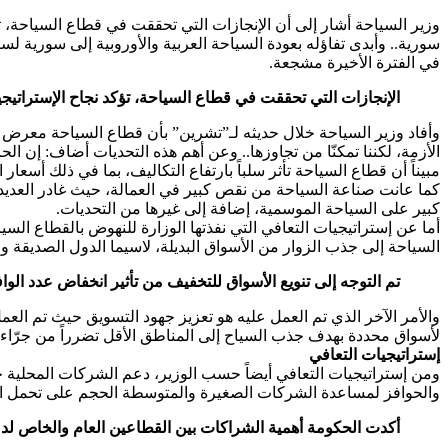
وزير السياحة أشار إلى أن الإنجازات التي تحققت في قطاع السياحة، 
سورية.. وأبدى تفاؤله بعودة السياحة العربية والأوروبية إلى سورية لس
في الفترة الأخيرة مشجعة.
الإنجازات التي تحققت في قطاع السياحة، تؤكد نجاح الإسترا
وأفاد وزير السياحة خلال حديثه لـ”تشرين” بأن قطاع السياحة معرض ب
الأزمة، لكننا تمكنّا من تجاوزها.. وعن أهم هذه التحديات أضاف: إن ا
مبيناً أن قطاع السياحة تأثر سلباً بارتفاع التكاليف، بما في ذلك أسع
كما عانت صناعة السياحة من نقص كبير في العمالة، حيث غادر العديد
كبير على السياحة الموسمية، إضافة إلى غيرها من التحديات.
أما عن إستراتيجيات التعافي التي نفذتها الوزارة للنهوض بالقطاع السي
السياحة إلى جذب الزوار من الأسواق البديلة، لاسيما الدول الصديقة و
تم التوجه إلى تنويع الأسواق للتخفيف من تأثير انخفاض عدد الواف
والأمر الآخر الذي تم العمل عليه هو تعزيز جهود التسويق حيث تم العمل 
لأسواق محددة بهدف جذب السياح إلى المناطق الأقل تضرراً من جرّاء
إستراتيجيات التعافي
ومن إستراتيجيات التعافي أيضاً حسب الوزير، دعم الشركات المحلية
والحوافز لمساعدة الشركات الصغيرة والمتوسطة الحجم على تحمل الض
أكدت الحكومة أهمية الشراكات بين القطاعين العام والخاص ل