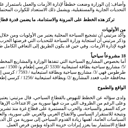
وأضاف: إن الوزارة وضعت خططاً لإدارة الأزمات والعمل باستمرار عل
التحديات الجارية والمستقبلية، ويشمل ذلك الاستعداد للكوارث المحتملة 
تركز هذه الخطط على المرونة والاستدامة، ما يضمن قدرة قطاع 
من الأولويات
وأكد مرتيني أن تشجيع السياحة المحلية يعتبر من الأولويات ومن خلال ا
وذكر مرتيني أن استجابة وزارة السياحة للتحديات التي فرضتها الحرب 
قوية لإدارة الأزمات. وفي حين قد يكون الطريق إلى التعافي الكامل طو
18 مشروعاً سياحياً
محافظة حلب فعدد المشاريع /2/ وبطاقة استيعابية /1256 / كرسي إطعام و/264 / سريراً فندقياً.
الواقع والطموح
ولدى سؤاله عن الخطط للنهوض بالقطاع السياحي، قال مرتيني: يعتبر الق
وعلى الرغم من الظروف التي مرت فيها سورية من الاعتداءات الإرهاب
السياسات العامة، أهمها زيادة القدوم السياحي إلى سورية من كل الد
قطاع الاستثمار بما يعزز إيرادات خزينة الدولة ويؤمن فرص العمل.