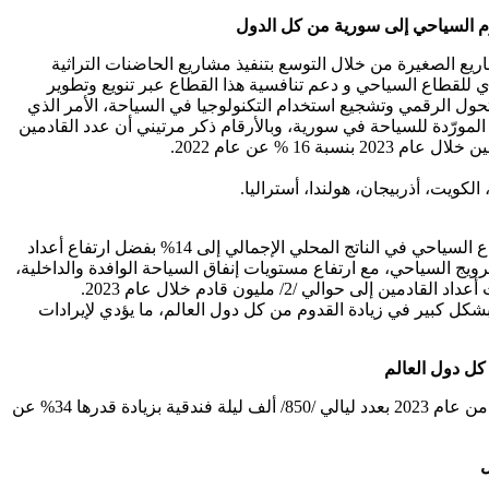
ع الصغيرة من خلال التوسع بتنفيذ مشاريع الحاضنات التراثية
 للقطاع السياحي و دعم تنافسية هذا القطاع عبر تنويع وتطوير
التحول الرقمي وتشجيع استخدام التكنولوجيا في السياحة، الأمر الذي
مورّدة للسياحة في سورية، وبالأرقام ذكر مرتيني أن عدد القادمين
وحول مساهمة السياحة في الناتج المحلي الإجمالي أشار الوزير إلى أنه وفي السنوات التي سبقت الحرب على سورية، وصلت مساهمة القطاع السياحي في الناتج المحلي الإجمالي إلى 14% بفضل ارتفاع أعداد
وما تم إنفاقه على الترويج السياحي، مع ارتفاع مستويات إنفاق السياحة الوافدة والداخلية،
 /2/ مليون قادم خلال عام 2023.
 كبير في زيادة القدوم من كل دول العالم، ما يؤدي لإيرادات
ل دول العالم
فيما بلغ إجمالي عدد النزلاء العرب والأجانب حوالي / 129/ ألف نزيل لنهاية الشهر السادس من عام 2024 بزيادة قدرها 40 % عن الفترة نفسها من عام 2023 بعدد ليالي /850/ ألف ليلة فندقية بزيادة قدرها 34% عن