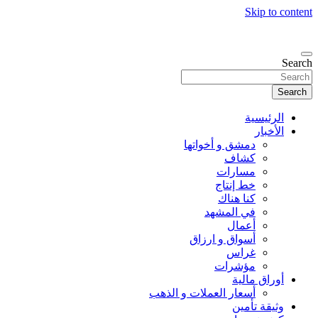
Skip to content
Search
Search
الرئيسية
الأخبار
دمشق و أخواتها
كشاف
مسارات
خط إنتاج
كنا هناك
في المشهد
أعمال
أسواق و ارزاق
غراس
مؤشرات
أوراق مالية
أسعار العملات و الذهب
وثيقة تأمين