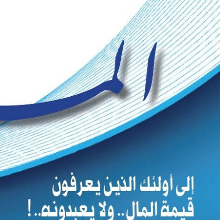
Ski
t
conten