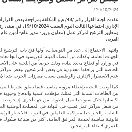
20/10/2024
عقدت لجنة القرار رقم /43/ م.و المكلفة بمرا
الإداري اجتماعها الث
ومعايير الترشح لمركز عمل (معاون وزير- مدير عام- أمين ع
القربى
وانتهى الاجتماع إلى عدد من التوصيات، أولها فتح باب الترشيح 
الجهات العامة، وكذلك من أعضاء الهيئة التدريسية في الجامعات
في وزارة أو قطاع محدد بذاته، وذلك حرصاً من اللجنة على الاست
الخاصة التي يرافقها محدودية في بعض المرشحين لبعض مراكز ا
عدم الاستقرار الإداري والوظيفي بسبب مفرزات الحرب ضد الإر
كما أوصت اللجنة بإعطاء مرونة مناسبة فيما يتعلق بشرط العمر لإ
بين الطاقات الشابة التي تمتلك مؤهلات علمية واندفاع وحيوية 
اكتسابها خلال سنوات العمل الطويلة من جهة أخرى. إذ حرصت ال
من شغل مراكز عمل تصب في النهاية في المصلحة الوطنية العل
الشابة، والخبرات المتراكمة للعاملين في الدولة. فالاعتبار الرئ
قانونية مناسبة لخدمة المرافق العامة، أكثر من صياغة صكوك قا
العمري لانتقاء المرشحين.