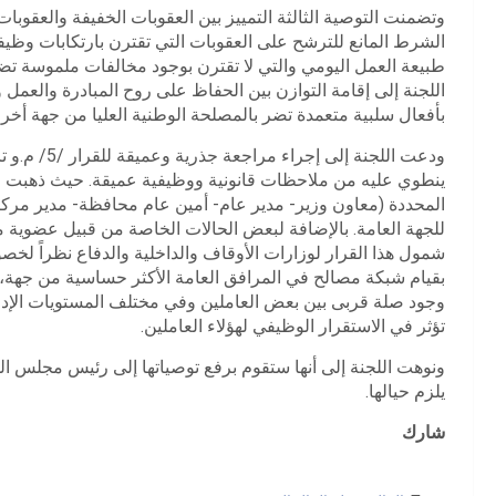
وتضمنت التوصية الثالثة التمييز بين العقوبات الخفيفة والعق
الشرط المانع للترشح على العقوبات التي تقترن بارتكابات وظيفي
طبيعة العمل اليومي والتي لا تقترن بوجود مخالفات ملموسة تضر 
اللجنة إلى إقامة التوازن بين الحفاظ على روح المبادرة والعمل و
بأفعال سلبية متعمدة تضر بالمصلحة الوطنية العليا من جهة أخر
ينطوي عليه من ملاحظات قانونية ووظيفية عميقة. حيث ذهبت ا
المحددة (معاون وزير- مدير عام- أمين عام محافظة- مدير مركز
للجهة العامة. بالإضافة لبعض الحالات الخاصة من قبيل عضوية م
شمول هذا القرار لوزارات الأوقاف والداخلية والدفاع نظراً لخص
بقيام شبكة مصالح في المرافق العامة الأكثر حساسية من جهة،
وجود صلة قربى بين بعض العاملين وفي مختلف المستويات الإدارية
تؤثر في الاستقرار الوظيفي لهؤلاء العاملين.
ونوهت اللجنة إلى أنها ستقوم برفع توصياتها إلى رئيس مجلس الو
يلزم حيالها.
شارك