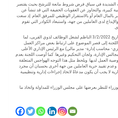
وبات الشديدة في سياق فرض شروط مانعة للترشح بحيث يقتصر
ة كبيرة، والتجاوز عن العقوبات الخفيفة التي قد تنشأ عن
بالمال العام أو بالاستقرار الوظيفي للمرفق العام. إذ سعت
الإبداع لدى العاملين من جهة، واستبعاد الكوادر التي تقوم
ى.
ودعت اللجنة إلى إجراء مراجعة جذرية وعميقة للقرار /5/ م.و تاريخ 3/2/2022 الناظم لشغل الوظائف لذوي القربى، لما
للجنة إلى قصر الموضوع على ارتباط بعض مراكز العمل
ي- محاسب إدارة- مدير مالي) مع الرئيس الإداري الأعلى
جالس الإدارة، ولجان التحكيم وغيرها. كما أوصت اللجنة بعدم
وصية العمل لديها. ويلحظ مثل هذا التوجه الهواجس المتعلقة
 وعدم تقييد حرية العاملين من جهة أخرى بحسبان أن مجرد
 لا يجب أن يكون مدعاةً لاتخاذ إجراءات إدارية وتنظيمية
زراء للنظر بعرضها على مجلس الوزراء للمداولة واتخاذ ما