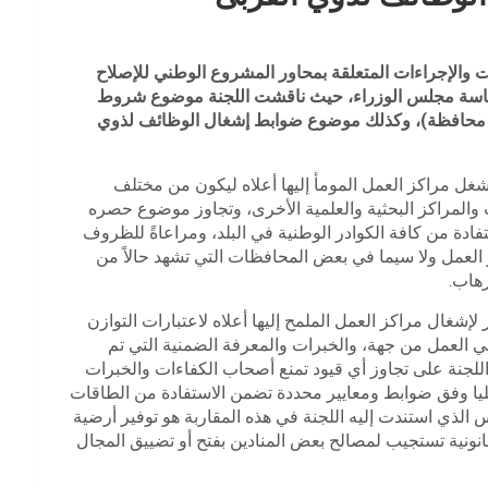
جعة بعض القرارات والإجراءات المتعلقة بمحاور المشروع الوطني للإصلاح
الث اليوم السبت 19/10/2024، في مبنى رئاسة مجلس الوزراء، حيث ناقشت اللجنة موضوع شروط
ام محافظة)، وكذلك موضوع ضوابط إشغال الوظائف لذوي
لشغل مراكز العمل المومأ إليها أعلاه ليكون من مختلف
 والمراكز البحثية والعلمية الأخرى، وتجاوز موضوع حصره
فادة من كافة الكوادر الوطنية في البلد، ومراعاةً للظروف
لعمل ولا سيما في بعض المحافظات التي تشهد حالاً من
هاب.
شغال مراكز العمل الملمح إليها أعلاه لاعتبارات التوازن
في العمل من جهة، والخبرات والمعرفة الضمنية التي تم
لجنة على تجاوز أي قيود تمنع أصحاب الكفاءات والخبرات
يا وفق ضوابط ومعايير محددة تضمن الاستفادة من الطاقات
يس الذي استندت إليه اللجنة في هذه المقاربة هو توفير أرضية
نونية تستجيب لمصالح بعض المنادين بفتح أو تضييق المجال