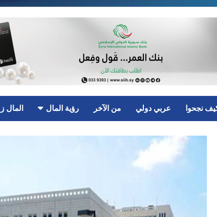
يف نجحوا
عربي دولي
من الآخر
رؤية المال
المال ز