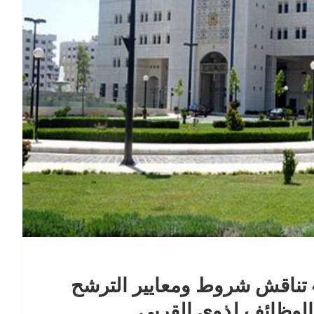
في اجتماعها الثالث.. لجنة القرار 43 تناقش شروط ومعايير الترشح
لوظائف لذوي القربى