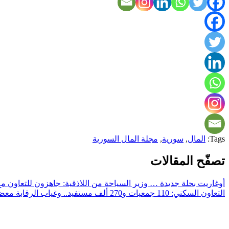
Tags:
المال
,
سورية
,
مجلة المال السورية
تصفّح المقالات
أوغاريت بحلة جديدة … وزير السياحة من اللاذقية: جاهزون للتعاون م
التعاون السكني: 110 جمعيات و270 ألف مستفيد.. وغياب الرقابة معضلة أساسية!!