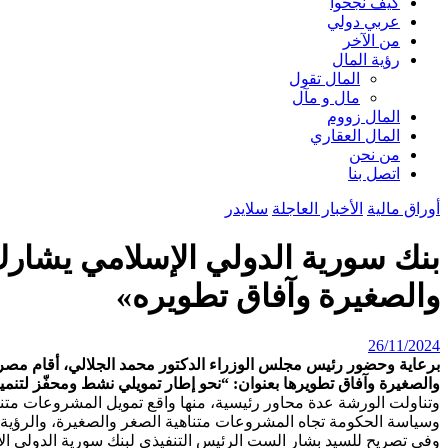
كيف نجحوا
عربي دولي
من الآخر
رؤية المال
المال تقول
مال و مآل
المال زووم
المال العقاري
من نحن
اتصل بنا
أوراق مالية
الأخبار العاجلة
سلايدر
بنك سورية الدولي الإسلامي يشار
والصغيرة وآفاق تطويره»
26/11/2024
برعاية وحضور رئيس مجلس الوزراء الدكتور محمد الجلالي، أقام مصر
والصغيرة وآفاق تطويرها بعنوان: “نحو إطار تمويلي نشط ومحفّز لتنمية المشروعات متناهية الص
وتناولت الورشة عدة محاور رئيسية، منها واقع تمويل المشروعات متن
وسياسة الحكومة تجاه المشروعات متناهية الصغر والصغيرة، والرؤية ا
وفي تصريح للسيد بشار الست الرئيس التنفيذي لبنك سورية الدولي الإس