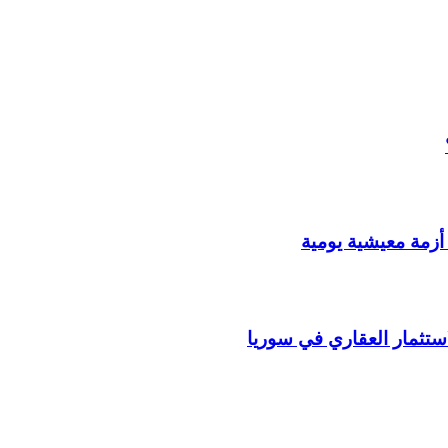
أزمة معيشية يومية
استثمار العقاري في سوريا