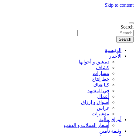
Skip to content
Search
Search
الرئيسية
الأخبار
دمشق و أخواتها
كشاف
مسارات
خط إنتاج
كنا هناك
في المشهد
أعمال
أسواق و ارزاق
غراس
مؤشرات
أوراق مالية
أسعار العملات و الذهب
وثيقة تأمين