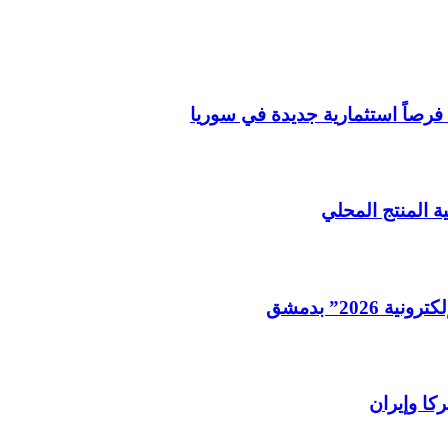
فرصاً استثمارية جديدة في سوريا
ة المنتج المحلي
202” بدمشق
كا وإيران