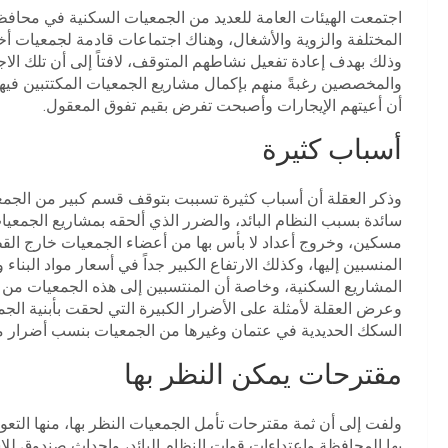
اجتمعت الهيئات العامة للعديد من الجمعيات السكنية في محافظ
المختلفة والزوية والأشغال، وهناك اجتماعات قادمة لجمعيات أ
وذلك بهدف إعادة تفعيل نشاطهم المتوقف، لافتاً إلى أن تلك الاج
والمخصصين رغبةً منهم بإكمال مشاريع الجمعيات المكتتبين في
أن أعيتهم الإيجارات وأصبحت تفرض بقيم تفوق المعقول.
أسباب كثيرة
وذكر العقلة أن أسباب كثيرة تسببت بتوقف قسم كبير من الجم
سائدة بسبب النظام البائد، والضرر الذي ألحقه بمشاريع الجمعيا
مسكين، وخروج أعداد لا بأس بها من أعضاء الجمعيات خارج القطر
المنسبين إليها، وكذلك الارتفاع الكبير جداً في أسعار مواد البناء
المشاريع السكنية، وخاصة أن المنتسبين إلى هذه الجمعيات من 
وعرض العقلة لأمثلة على الأضرار الكبيرة التي لحقت بأبنية ال
السكك الحديدية في عتمان وغيرها من الجمعيات بنسب أضرار مت
مقترحات يمكن النظر بها
ولفت إلى أن ثمة مقترحات تأمل الجمعيات النظر بها، منها التع
بها المحافظة واعتداءات قوات النظام البائد، وإحداث صندوق لل