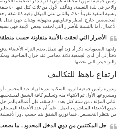
رئيس جمعية المهن المختلفة عوض أبا زيد ذكر لصحيفتنا الحري
والآخر في
ونسبة التنفيذ تقر
المخصصين خارج القطر وعناوينهم مجهولة، وهناك جهود تبذل للت
الأعمال، أما بالنسبة للأضرار التي لحقت ببعض الأبنية فهي بسيط
الأضرار التي لحقت بالأبنية متفاوتة حسب منطقة 
ولجهة الصعوبات، ذكر أبا زيد أنها تتمثل بعدم التزام الأعضاء بدفع
لافتاً إلى أن لدى الجمعية ثلاثة محاضر عند خزان الضاحية، ويمك
والتراخيص التي تخصها.
ارتفاع باهظ للتكاليف
وبدوره رئيس جمعية الزوية السكنية بدرعا زياد عبد المحسن، أو
ومشروعها الأول تم الانتهاء منه وتسليم كافة الشقق لمستحقيها 
الثاني المؤلف من ستة كتل بعدد ٤٠ شقة
من ينتظر التخصيص، فيما توزيع الشقق يتم حسب دور الأفضلية.
جل المكتتبين من ذوي الدخل المحدود.. ما يصعب 