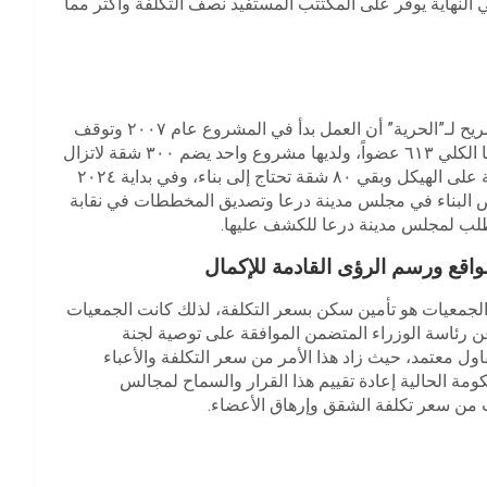
لنهاية يوفر على المكتتب المستفيد نصف التكلفة وأكثر مما
وبدوره المهندس يوسف فروخ رئيس جمعية الرازي، ذكر في تصريح لـ”الحرية” أن العمل بدأ في المشروع عام ٢٠٠٧ وتوقف
عام ٢٠١١ بسبب الأوضاع التي مرت بها البلاد، ويبلغ عدد أعضائها الكلي ٦١٣ عضواً، ولديها مشروع واحد يضم ٣٠٠ شقة لاتزال
قيد التنفيذ وجميعها مخصصة، حيث تم حتى تاريخه بناء ٢٢٠ شقة على الهيكل وبقي ٨٠ شقة تحتاج إلى بناء، وفي بداية ٢٠٢٤
ص البناء في مجلس مدينة درعا وتصديق المخططات في نقابة
بطلب لمجلس مدينة درعا للكشف عليها.
لواقع ورسم الرؤى القادمة للإكمال
جمعيات هو تأمين سكن بسعر التكلفة، لذلك كانت الجمعيات
 بالأمانة قديماً، إلا أن صدور القرار رقم ١١٢٠٣ لعام ٢٠٢٣ عن رئاسة الوزراء المتضمن الموافقة على توصية لجنة
اول معتمد، حيث زاد هذا الأمر من سعر التكلفة والأعباء
مة الحالية إعادة تقييم هذا القرار والسماح لمجالس
ادت من سعر تكلفة الشقق وإرهاق الأعضاء.