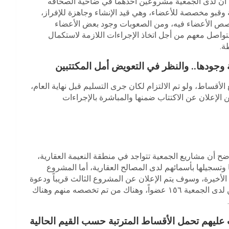
ة، أن لدى الجمعية مشروعين أحدهما في ضاحية الصحافه
 بلدة النعيمة، ويتألف الأول من ثلاث كتل فيها ٤٠ شقة وقبو مخصصة للأعضاء، وهي قيد الإنشاء وجاهزة للإفراز،
يباً ٨٠٪، والثاني على الهيكل وفيه ٤٨ شقة وخصص الأعضاء فيه، ومن الصعوبات وجود بعض الأعضاء
واصل معهم من أجل اتخاذ الإجراءات اللازمة لاستكمال
ة.
وجودها.. والنظر في التعويض أمل المكتتبين
 الأقساط، ولو تم الالتزام لكان جرى التسليم قبل نهاية العام،
ن الإعلان عن الاكتتاب ضمنها والمباشرة بالإجراءات
ضح أن مشاريع الجمعية تتواجد في منطقة النعيمة العقارية،
وتسجيلها بأسمائهم لدى المصالح العقارية، أما المشروع
، فإن أعماله بالمراحل الأخيرة، وسوف يتم الإعلان عن المشروع الثالث قريباً ودعوة
جميع الأعضاء للمباشرة بالعمل، علماً أن عدد الأعضاء المسجلين لدى الجمعية ١٥٦ عضواً، وهناك من تم تخصصه منهم وهناك
عليهم تحمل الأقساط المترتبة حسب القيم الحالية