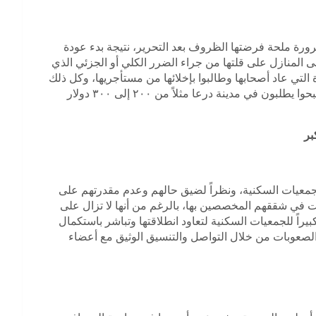
ورة ملحة فرضتها الظروف بعد التحرير، نتيجة بدء عودة
المنازل على قلتها من جراء الضرر الكلي أو الجزئي الذي
التي عاد أصحابها وطالبوا بإخلائها من مستأجريها، وكل ذلك
فاقم الإيجارات بشكل جنوني لدرجة أن بعض أصحاب البيوت أصبحوا يطلبون في مدينة درعا مثلاً من ٢٠٠ إلى ٣٠٠ دولار
بر
معيات السكنية، ونظراً لضيق حالهم وعدم مقدرتهم على
ت في شققهم المخصصين بها، بالرغم من أنها لا تزال على
يراً للجمعيات السكنية لتعاود انطلاقتها وتباشر باستكمال
 الصعوبات من خلال التواصل والتنسيق الوثيق مع أعضاء