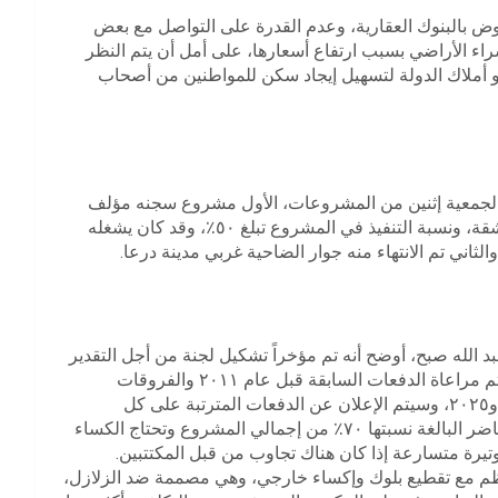
وض بالبنوك العقارية، وعدم القدرة على التواصل مع بعض
راء الأراضي بسبب ارتفاع أسعارها، على أمل أن يتم النظر
و أملاك الدولة لتسهيل إيجاد سكن للمواطنين من أصحاب
 الجمعية إثنين من المشروعات، الأول مشروع سجنه مؤلف
من ٢٢ كتلة، كل واحدة منها مكونة من ٧ طبقات بإجمالي ٣٨٥ شقة، ونسبة التنفيذ في المشروع تبلغ ٥٠٪، وقد كان يشغله
لثاني تم الانتهاء منه جوار الضاحية غربي مدينة درعا.
لله صبح، أوضح أنه تم مؤخراً تشكيل لجنة من أجل التقدير
الجديد لتكلفة المتر المربع على الهيكل وللإكساء الخارجي، وستتم مراعاة الدفعات السابقة قبل عام ٢٠١١ والفروقات
بالدولار التي طرأت على المواد ومستلزمات البناء ما بين ٢٠١١ و٢٠٢٥، وسيتم الإعلان عن الدفعات المترتبة على كل
متخصص بالجمعية من أجل إكمال الإكساء الخارجي لأغلبية المحاضر البالغة نسبتها ٧٠٪ من إجمالي المشروع وتحتاج الكساء
وتيرة متسارعة إذا كان هناك تجاوب من قبل المكتتبين.
عظم مع تقطيع بلوك وإكساء خارجي، وهي مصممة ضد الزلازل،