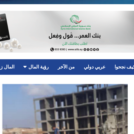
يف نجحوا
عربي دولي
من الآخر
رؤية المال
المال ز