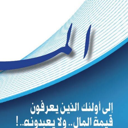
Ski
t
conten