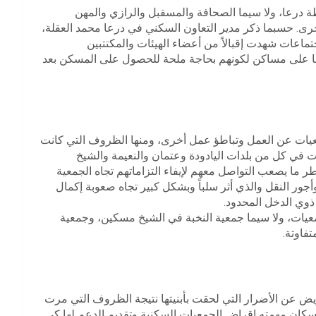
ة درعا، ولا سيما الصحافة والمسقبل والرازي والمهن
خرى. حسبما ذكر مدير التعاون السكني في درعا محمد العقلة،
تماعات شهدت إقبالاً من أعضاء الهيئات والمكتتبين
ها على مساكن لكونهم بحاجة ملحة للحصول على المسكن بعد
عيات عن العمل وتباطؤ عمل أخرى، ومنها الظروف التي كانت
ت في كل من بلدات اليادودة وعتمان والنعيمة والشيخ
 ما يصعب التواصل معهم لإيفاء التزاماتهم تجاه الجمعية
 وأجور النقل والذي أثر سلباً وبشكل كبير تجاه صعوبة إكمال
ذوي الدخل المحدود.
جمعيات، ولا سيما جمعية النخبة في الشيخ مسكين، وجمعية
فاوتة.
ويض عن الأضرار التي لحقت بأبنيتها نتيجة الظروف التي مرت
إسكان مهمته إقراض الجمعيات السكنية وتقديم الدعم لها كي