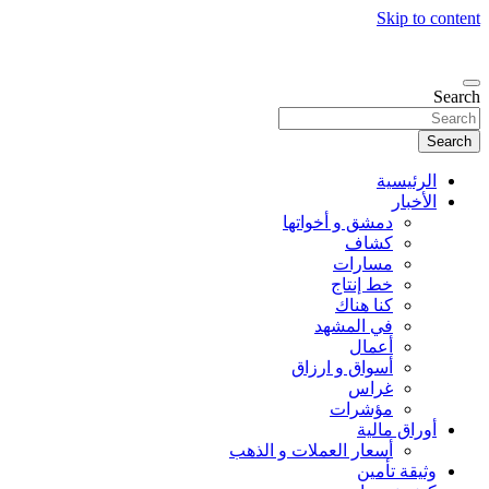
Skip to content
Search
Search
الرئيسية
الأخبار
دمشق و أخواتها
كشاف
مسارات
خط إنتاج
كنا هناك
في المشهد
أعمال
أسواق و ارزاق
غراس
مؤشرات
أوراق مالية
أسعار العملات و الذهب
وثيقة تأمين