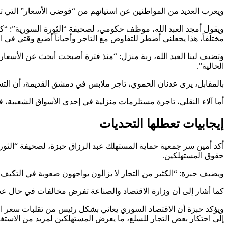
ويعرب العديد من المواطنين عن استيائهم من “فوضى الأسعار” التي ت
ويقول أمجد العبد الله، موظف حكومي، لصحيفة “الثورة السورية”: “ك
مختلفاً، هذا يجعلني أضطر للتفاوض مع التاجر وأحياناً أضيع وقتي في
وتضيف لينا العبد الله، ربة منزل: “منذ فترة أصبحت أبحث عن الأسعار
الحالية”.
بالمقابل، يرى عدنان الحموي، تاجر ملابس في دمشق القديمة، أن التسعي
أما آلاء النقلي، تاجرة مستلزمات منزلية في إحدى الأسواق الشعبية، فتؤكد
إيجابيات تعطلها التحديات
أكد أمين سر جمعية حماية المستهلك عبد الرزاق حبزة، لصحيفة “الثورة 
حقوق المستهلكين.
ويضيف حبزة: “الكثير من التجار لا يزالون يواجهون صعوبة في التكيف 
كما أشار إلى أن وزارة الاقتصاد والصناعة تفرض مخالفات في حال عد
ويؤكد حبزة أن الاقتصاد السوري يعاني بشكل رئيس من تقلبات سعر ا
إلى احتكار بعض التجار للسلع، ما يعرض المستهلكين لمزيد من الاستغل