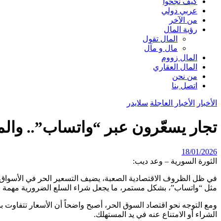
كيف نجحوا
عربي دولي
من الآخر
رؤية المال
المال تقول
مال و مآل
المال زووم
المال العقاري
من نحن
اتصل بنا
الأخبار
الأخبار العاجلة
سلايدر
تجار يسعّرون عبر “واتساب”.. وال
18/01/2026
الثورة السورية – وعد ديب:
في ظل الظروف الاقتصادية الصعبة، يضيف التسعير الحر في الأسواق أ
مثل “واتساب”، بشكل مستمر، ما يجعل شراء السلع الضرورية مهمة 
ومع التوجه نحو اقتصاد السوق الحر، أصبح واضحاً أن الأسعار تتفاوت
الشراء أو الامتناع عنه في يد المستهلك.