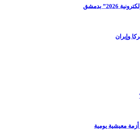
202” بدمشق
كا وإيران
أزمة معيشية يومية