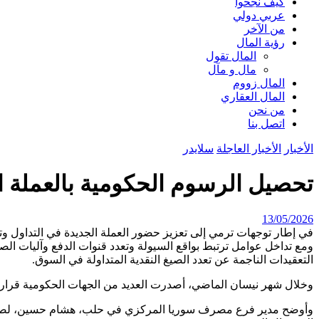
كيف نجحوا
عربي دولي
من الآخر
رؤية المال
المال تقول
مال و مآل
المال زووم
المال العقاري
من نحن
اتصل بنا
الأخبار
الأخبار العاجلة
سلايدر
تحصيل الرسوم الحكومية بالعملة ال
13/05/2026
في إطار توجهات ترمي إلى تعزيز حضور العملة الجديدة في التداول و
ومع تداخل عوامل ترتبط بواقع السيولة وتعدد قنوات الدفع وآليات ال
التعقيدات الناجمة عن تعدد الصيغ النقدية المتداولة في السوق.
وخلال شهر نيسان الماضي، أصدرت العديد من الجهات الحكومية قرارات
وأوضح مدير فرع مصرف سوريا المركزي في حلب، هشام حسين، لصحيفة “