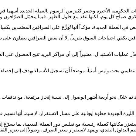
كومية الأخيرة وحصر كثير من الرسوم بالعملة الجديدة أسهما في زياد
كزي صباح كل يوم، لكنها تنفد مع حلول الظهر، فيما يتحمّل الصرّافون وح
لعملة الجديدة، مؤكداً أنها تُوزَّع على الصرافين المعتمدين بكميات 
رافين تكفي احتياجات السوق تقريباً، إلا أن بعض الصرافين يعملون على
عذّر عمليات الاستبدال، مشيراً إلى أن مراكز البريد تتيح الحصول عل
تنظيمي بحت وليس أمنياً، موضحاً أن تسجيل الأسماء يهدف إلى إحصاء ح
الليرة الجديدة خطوة إيجابية على مسار الاستقرار، لا سيما أنها تسهم 
عزز مكانتها كعملة رئيسية مع تقليص دور العملة القديمة، بما يسرّع إنه
التداول النقدي، ويمهد لاستقرار سعر الصرف، وصولاً إلى تعزيز الثقة 