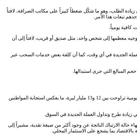
ة الطلب، وهو ما شكّل ضغطاً كبيراً على مكاتب الصرافة، لافتاً
دهم تبعات هذا الأمر.
كافية يومياً.
 توجيه معظمها إلى شخص واحد، مثل صديق أو قريب، لافتاً إلى أن
ى العملة الجديدة في أي وقت، كما أن كلفة بعض خدمات السحب عبر
جم المبالغ التي جرى استبدالها.
بحسب الحصرية، تعد عملية الاستبدال ناجحة وفق المعايير المعتمدة، إذ تم خلال نحو أربعة أشهر الوصول إلى نسبة إنجاز مرتفعة، مع تدفقات يومية تراوحت بين 12 و13 مليار ليرة، ما يعكس استجابة المواطنين
في زيادة طرح وتداول العملة الجديدة في السوق.
اء حالة الارتباك الناتجة عن وجود أكثر من صيغة نقدية، مشيراً إلى
بالاقتصاد بما يشجع على الاستثمار المحلي.