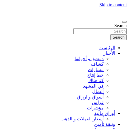
Skip to content
Search
Search
الرئيسية
الأخبار
دمشق و أخواتها
كشاف
مسارات
خط إنتاج
كنا هناك
في المشهد
أعمال
أسواق و ارزاق
غراس
مؤشرات
أوراق مالية
أسعار العملات و الذهب
وثيقة تأمين