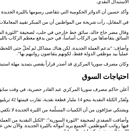
الاستبدال النقدي.
وأكد حسين أن الدوائر الحكومية التي تتقاضى رسومها بالليرة الجديدة
في المقابل، رأت شريحة من المواطنين أن من المبكر تقييد المعاملات
وقال مضر حاج خالد، سائق خط خارجي في حلب، لصحيفة “الثورة السورية”
السائق يتقاضاها من الركاب أساساً، في حين يدفع معظم الركاب باللير
وأضاف: “ندعم العملة الجديدة، لكن هناك مشاكل لم تُحلّ حتى اللحظة،
عملياً بيد موظفي الدولة فقط، لكونهم يتقاضون رواتبهم بها”.
وكان مصرف سوريا المركزي قد أصدر قراراً يقضي بتمديد مهلة استبدال العملة لمدة 30 يوماً إضافية، اعتباراً م
احتياجات السوق
أعلن حاكم مصرف سوريا المركزي عبد القادر حصرية، في وقت سابق من الشهر الح
وتُقدّر الكتلة النقدية بنحو 14 مليار قطعة نقدية، تقارب قيمتها 42 تريليون ليرة قديمة.
ويشتكي صرّافون من أن الكميات المسلّمة من الليرة الجديدة لا تكفي
وأضافت الصفدي لصحيفة “الثورة السورية”: “الكتل النقدية من العملة 
فيها رواتب الموظفين. الجميع يريد أمواله بالليرة الجديدة. والآن نحن