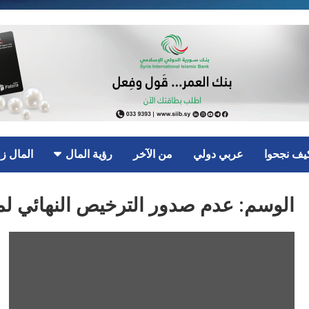
يف نجحوا
عربي دولي
من الآخر
رؤية المال
المال ز
الوسم:
عدم صدور الترخيص النهائي لم