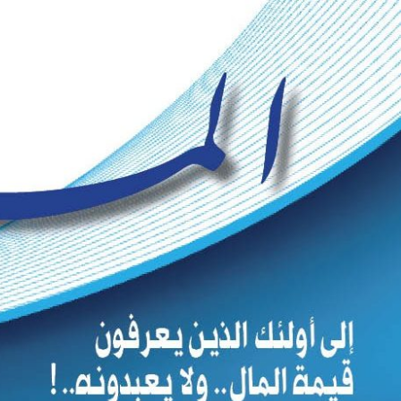
Ski
t
conten