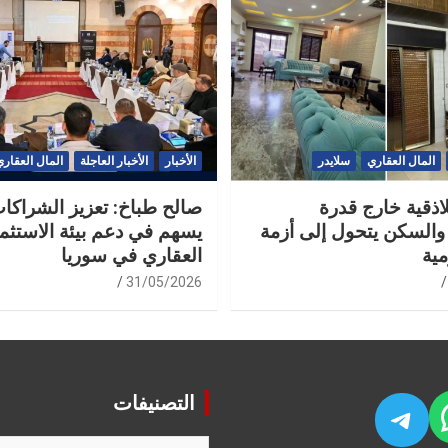
المال العقاري
سلايدر
الأخبار
الأخبار العاجلة
المال العقاري
لاذقية خارج قدرة
صالح طباخ: تعزيز الشراكات
والسكن يتحول إلى أزمة
يسهم في دعم بيئة الاستثما
مية
العقاري في سوريا
31/05/2026
التصنيفات
WhatsA
Fac
Telegram
التصنيفات