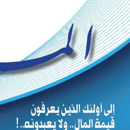
Ski
t
conten