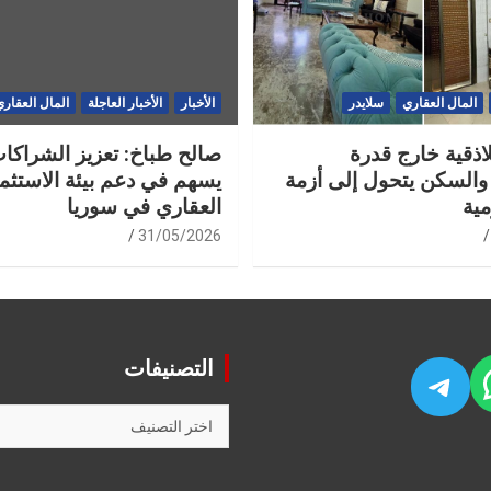
المال العقاري
سلايدر
الأخبار
الأخبار العاجلة
المال العقاري
لاذقية خارج قدرة
صالح طباخ: تعزيز الشراكات
والسكن يتحول إلى أزمة
يسهم في دعم بيئة الاستثما
مية
العقاري في سوريا
31/05/2026
التصنيفات
WhatsA
Fac
Telegram
التصنيفات