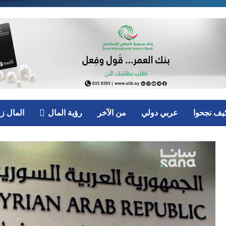
يف نجحوا
عربي دولي
من الآخر
رؤية المال
المال ز