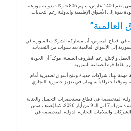
وأضافت أبو لبدة: إن وجود الجناح السوري ضمن معرض عالمي يضم 1400 عارض، بينهم 806 شركات دولية موزعة
 العالمية”
ه في افتتاح المعرض، أن مشاركة الشركات السورية في
ورية إلى الأسواق العالمية بعد سنوات من التحديات.
لعمل والإنتاج رغم الظروف الصعبة، مؤكداً أن الجودة
رز نقاط قوة الصناعة السورية.
مهمة لبناء شراكات جديدة وفتح أسواق تصديرية أمام
ة وموقعاً جغرافياً يسهمان في تعزيز حضورها التجاري
20” من أهم الفعاليات الدولية المتخصصة في قطاع مستحضرات التجميل والعناية
بالبشرة، ويقام في مركز “توياب” للمعارض خلال الفترة الممتدة من الـ 7 إلى الـ 9 من أيار 2026، كما يُصنف ضمن
شركات والعلامات التجارية الدولية المتخصصة في