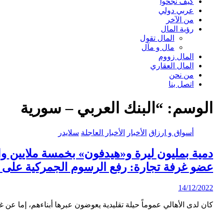
كيف نجحوا
عربي دولي
من الآخر
رؤية المال
المال تقول
مال و مآل
المال زووم
المال العقاري
من نحن
اتصل بنا
الوسم:
“البنك العربي – سورية
أسواق و ارزاق
الأخبار
الأخبار العاجلة
سلايدر
دمية بمليون ليرة و«هيدفون» بخمسة ملايين وال
عضو غرفة تجارة: رفع الرسوم الجمركية على ا
14/12/2022
كان لدى الأهالي عموماً حيلة تقليدية يعوضون عبرها أبناءهم، إما ع