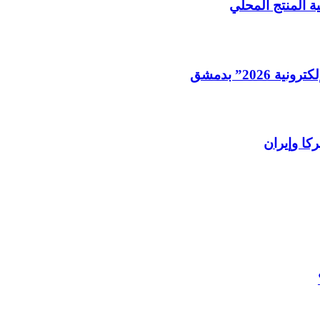
ة المنتج المحلي
202” بدمشق
كا وإيران