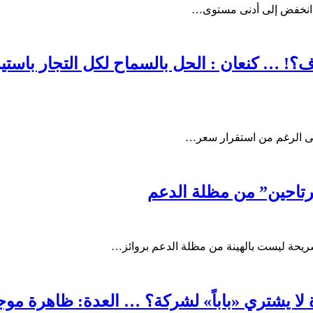
إذ انخفض إلى أدنى مستوى…
ف؟! … كنعان : الحل بالسماح لكل التجار باستير
على الرغم من استقرار سعر…
رتاحين” من مظلة الدعم
شريحة ليست بالهينة من مظلة الدعم بروائز…
شركات برأسمال 5 ملايين ليرة لا يشتري «باباً» لشركة؟ … ال