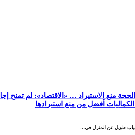
حجة منع الاستيراد … «الاقتصاد»: لم تمنح إج
لكماليات أفضل من منع استيرادها
ن غياب طويل عن المنزل في…