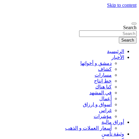
Skip to content
Search
Search
الرئيسية
الأخبار
دمشق و أخواتها
كشاف
مسارات
خط إنتاج
كنا هناك
في المشهد
أعمال
أسواق و ارزاق
غراس
مؤشرات
أوراق مالية
أسعار العملات و الذهب
وثيقة تأمين