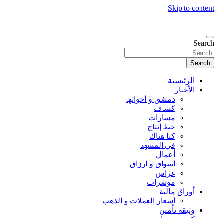
Skip to content
Search
Search
الرئيسية
الأخبار
دمشق و أخواتها
كشاف
مسارات
خط إنتاج
كنا هناك
في المشهد
أعمال
أسواق و ارزاق
غراس
مؤشرات
أوراق مالية
أسعار العملات و الذهب
وثيقة تأمين