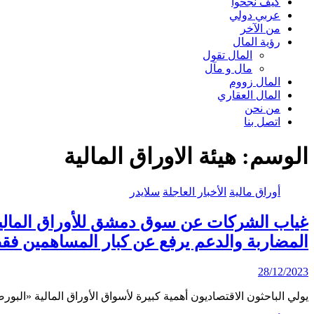
كيف نجحوا
عربي دولي
من الآخر
رؤية المال
المال تقول
مال و مآل
المال زووم
المال العقاري
من نحن
اتصل بنا
الوسم:
هيئة الاوراق المالية
أوراق مالية
الأخبار العاجلة
سلايدر
غياب الشركات عن سوق دمشق للأوراق المالية 
المضاربة والدعم يرفع عن كبار المساهمين فق
28/12/2023
يولي الباحثون الاقتصاديون أهمية كبيرة لأسواق الأوراق المالية «الب