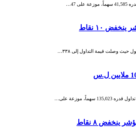
ى 47…
 حيث وصلت قيمة التداول إلى ٣٣٨…
ماً، موزعة على…