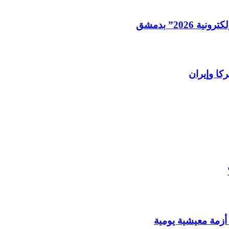
202” بدمشق
كا وإيران
أزمة معيشية يومية