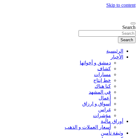
Skip to content
Search
Search
الرئيسية
الأخبار
دمشق و أخواتها
كشاف
مسارات
خط إنتاج
كنا هناك
في المشهد
أعمال
أسواق و ارزاق
غراس
مؤشرات
أوراق مالية
أسعار العملات و الذهب
وثيقة تأمين